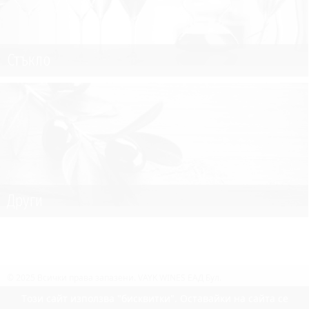
Стъкло
Други
© 2025 Всички права запазени.
VAYK WINES ЕАД Бул.
Искърско Шосе №7,
София 1528, България
Tози сайт използва "бисквитки". Оставайки на сайта се