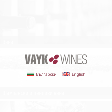
Вина
Български
English
Шампански и пенливи вина