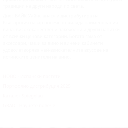
традиции на други народи по света.
Днес ВАЙК Уайнс внася и дистрибутира на
българския пазар повече от хиляда наименования
вина, висококачествени алкохолни и други напитки
от всички ценови категории. Богата гама от
аксесоари, чаши за вино и винени кабинети
удоволетворява най-взискателните вкусове на
истинските ценители на вино.
НОВО - Испански пастети
Портфолио дистрибуция 2025
Каталог Spiegelau
GRAD - Научете повече