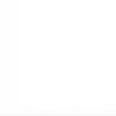
© 2025 All rights reserved.
VAYK WINES Inc.
7 Iskarsko Shose Bl