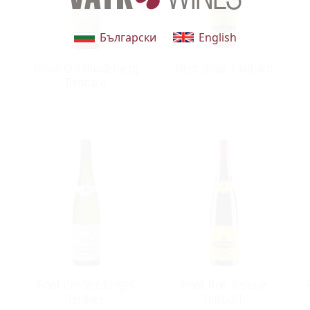
Български
English
Grand Cru Mandelberg
Pinot Blanc Trimbach
Trimbach
Pinot Gris Vendanges
Pinot Noir Réserve
Tardives
Trimbach