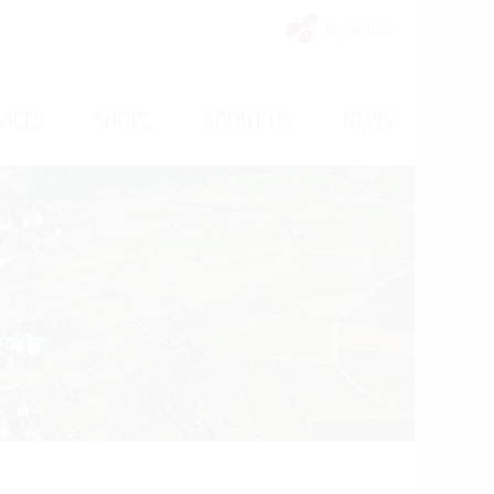
My Vinello
/
/
/
VICES
SHOPS
ABOUT US
NEWS