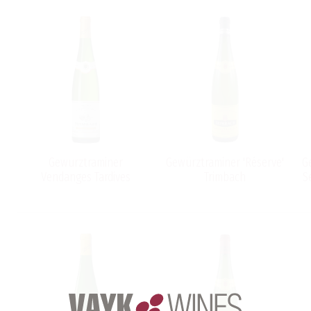
Gewurztraminer
Gewürztraminer 'Réserve'
G
Vendanges Tardives
Trimbach
S